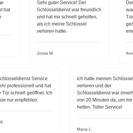
ige
Sehr guter Service! Der
De
nst hat
Schlüsseldienst war freundlich
wa
ch
und hat mir schnell geholfen,
T
als ich meine Schlüssel
ge
verloren hatte.
e
Jonas M.
An
hlüsseldienst Service
Ich hatte meinen Schlüssel
r professionell und hat
verloren und der
ür schnell geöffnet. Ich
Schlüsseldienst war innerh
ie nur empfehlen.
von 20 Minuten da, um mir 
helfen. Toller Service!
.
Maria L.