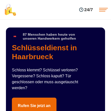
Einsatzgebiete
Preise
24/7
Über uns
Blog
Kontakte
Impressum
87 Menschen haben heute von
unseren Handwerkern geholfen
Schlüsseldienst in
Haarbrueck
Schloss klemmt? Schlüssel verloren?
Vergessene? Schloss kaputt? Tür
geschlossen oder muss ausgetauscht
werden?
Rufen Sie jetzt an