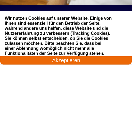
Wir nutzen Cookies auf unserer Website. Einige von
ihnen sind essenziell für den Betrieb der Seite,
Suchen Sie einen Schlüsseldienst
während andere uns helfen, diese Website und die
Nutzererfahrung zu verbessern (Tracking Cookies).
zu einem vernünftigen Preis?
Sie können selbst entscheiden, ob Sie die Cookies
zulassen möchten. Bitte beachten Sie, dass bei
einer Ablehnung womöglich nicht mehr alle
24 Stunden am Tag
Funktionalitäten der Seite zur Verfügung stehen.
Rufen Sie uns an und unser professioneller
Jetzt anrufen!
Akzeptieren
Meister wird in 25 Minuten schnell vor Ort sein!
Rufen Sie jetzt an
Startseite
Einsatzgebiete