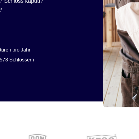
? Schloss kaputt?
?
uren pro Jahr
578 Schlossern