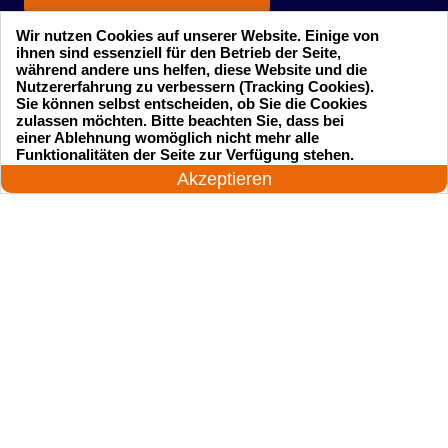
Wir nutzen Cookies auf unserer Website. Einige von
ihnen sind essenziell für den Betrieb der Seite,
während andere uns helfen, diese Website und die
Nutzererfahrung zu verbessern (Tracking Cookies).
Sie können selbst entscheiden, ob Sie die Cookies
zulassen möchten. Bitte beachten Sie, dass bei
einer Ablehnung womöglich nicht mehr alle
Startseite
Einsatzgebiete
24 Stunden am Tag
Funktionalitäten der Seite zur Verfügung stehen.
Jetzt anrufen!
Akzeptieren
Preise
Kontakte
Impressum
Sitemap