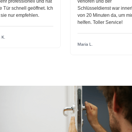
hr professionell und hat
verloren und der
ür schnell geöffnet. Ich
Schlüsseldienst war innerh
ie nur empfehlen.
von 20 Minuten da, um mir 
helfen. Toller Service!
.
Maria L.