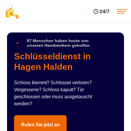
Einsatzgebiete
Preise
24/7
Über uns
Blog
Kontakte
Impressum
87 Menschen haben heute von
unseren Handwerkern geholfen
Schlüsseldienst in
Hagen Halden
Schloss klemmt? Schlüssel verloren?
Vergessene? Schloss kaputt? Tür
geschlossen oder muss ausgetauscht
werden?
Rufen Sie jetzt an