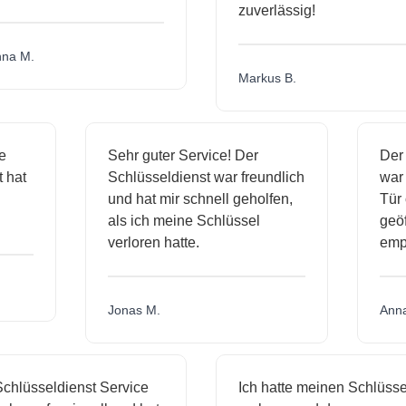
zuverlässig!
a M.
Markus B.
ige
Sehr guter Service! Der
De
st hat
Schlüsseldienst war freundlich
wa
ch
und hat mir schnell geholfen,
T
als ich meine Schlüssel
ge
verloren hatte.
em
Jonas M.
An
hlüsseldienst Service
Ich hatte meinen Schlüssel