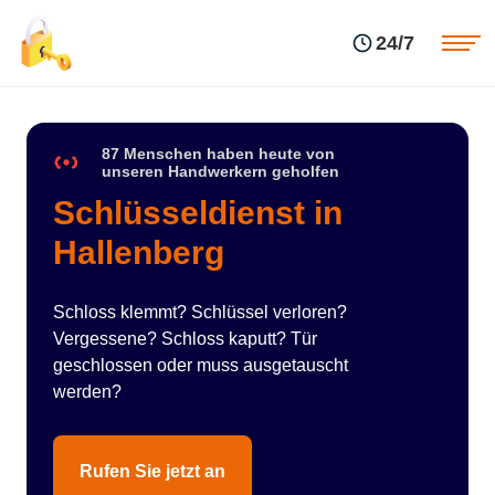
Einsatzgebiete
Preise
24/7
Über uns
Blog
Kontakte
Impressum
87 Menschen haben heute von
unseren Handwerkern geholfen
Schlüsseldienst in
Hallenberg
Schloss klemmt? Schlüssel verloren?
Vergessene? Schloss kaputt? Tür
geschlossen oder muss ausgetauscht
werden?
Rufen Sie jetzt an