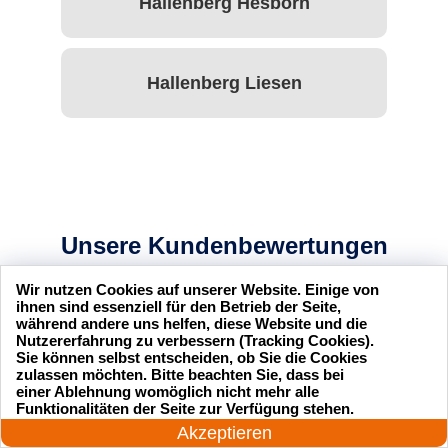
Hallenberg Hesborn
Hallenberg Liesen
Unsere Kundenbewertungen
Wir nutzen Cookies auf unserer Website. Einige von
ihnen sind essenziell für den Betrieb der Seite,
während andere uns helfen, diese Website und die
Nutzererfahrung zu verbessern (Tracking Cookies).
Sie können selbst entscheiden, ob Sie die Cookies
sseldienst Service
Ich hatte mich ausgesperrt und
zulassen möchten. Bitte beachten Sie, dass bei
l und professionell.
der Schlüsseldienst Service
einer Ablehnung womöglich nicht mehr alle
24 Stunden am Tag
Funktionalitäten der Seite zur Verfügung stehen.
r zufrieden mit ihrer
hat mir innerhalb von 15
Jetzt anrufen!
Akzeptieren
Minuten geholfen. Sehr