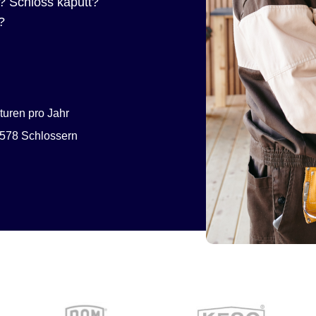
? Schloss kaputt?
?
uren pro Jahr
578 Schlossern