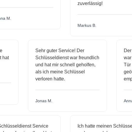
zuverlässig!
a M.
Markus B.
ige
Sehr guter Service! Der
De
st hat
Schlüsseldienst war freundlich
wa
ch
und hat mir schnell geholfen,
T
als ich meine Schlüssel
ge
verloren hatte.
em
Jonas M.
An
hlüsseldienst Service
Ich hatte meinen Schlüssel