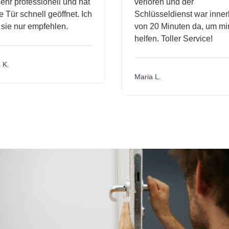
hr professionell und hat
verloren und der
ür schnell geöffnet. Ich
Schlüsseldienst war innerh
ie nur empfehlen.
von 20 Minuten da, um mir 
helfen. Toller Service!
.
Maria L.