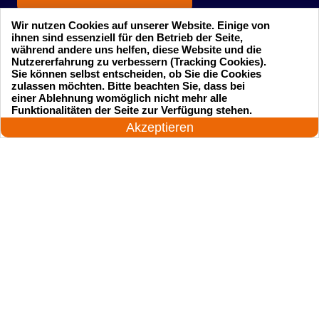
Wir nutzen Cookies auf unserer Website. Einige von
ihnen sind essenziell für den Betrieb der Seite,
während andere uns helfen, diese Website und die
Nutzererfahrung zu verbessern (Tracking Cookies).
Sie können selbst entscheiden, ob Sie die Cookies
zulassen möchten. Bitte beachten Sie, dass bei
einer Ablehnung womöglich nicht mehr alle
Startseite
Einsatzgebiete
24 Stunden am Tag
Funktionalitäten der Seite zur Verfügung stehen.
Jetzt anrufen!
Akzeptieren
Preise
Kontakte
Impressum
Sitemap