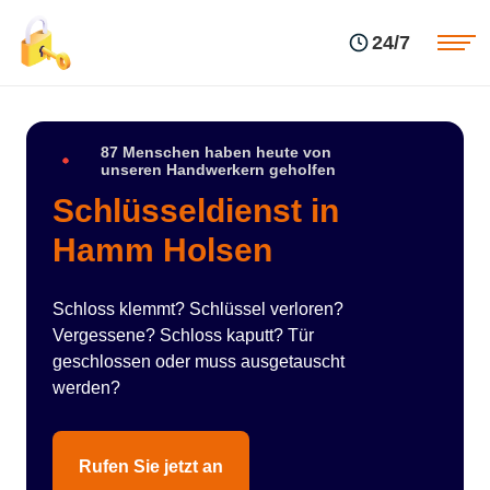
Einsatzgebiete
Preise
24/7
Über uns
Blog
Kontakte
Impressum
87 Menschen haben heute von
unseren Handwerkern geholfen
Schlüsseldienst in
Hamm Holsen
Schloss klemmt? Schlüssel verloren?
Vergessene? Schloss kaputt? Tür
geschlossen oder muss ausgetauscht
werden?
Rufen Sie jetzt an