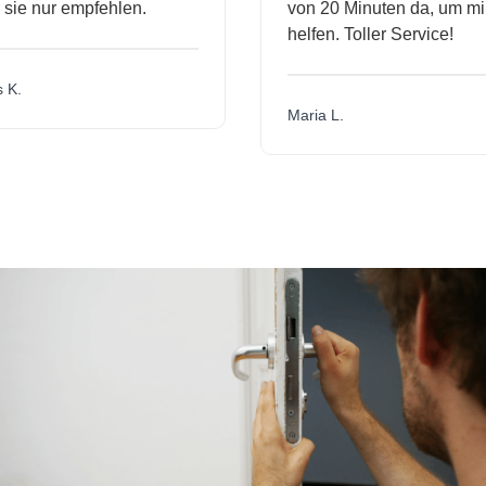
ie nur empfehlen.
von 20 Minuten da, um mir 
helfen. Toller Service!
K.
Maria L.