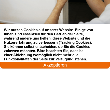
Wir nutzen Cookies auf unserer Website. Einige von
ihnen sind essenziell für den Betrieb der Seite,
während andere uns helfen, diese Website und die
Nutzererfahrung zu verbessern (Tracking Cookies).
Sie können selbst entscheiden, ob Sie die Cookies
zulassen möchten. Bitte beachten Sie, dass bei
Suchen Sie einen Schlüsseldienst
einer Ablehnung womöglich nicht mehr alle
24 Stunden am Tag
Funktionalitäten der Seite zur Verfügung stehen.
zu einem vernünftigen Preis?
Jetzt anrufen!
Akzeptieren
Rufen Sie uns an und unser professioneller
Meister wird in 25 Minuten schnell vor Ort sein!
Rufen Sie jetzt an