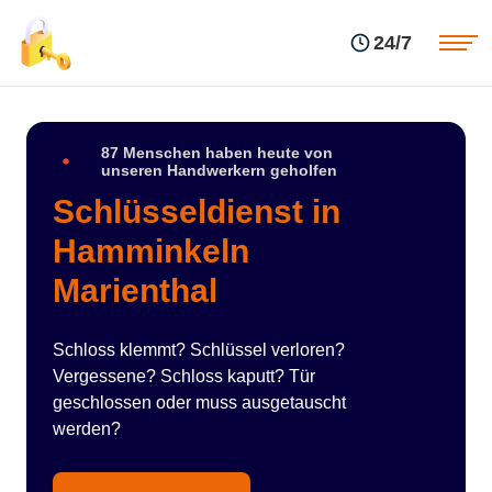
Einsatzgebiete
Preise
24/7
Über uns
Blog
Kontakte
Impressum
87 Menschen haben heute von
unseren Handwerkern geholfen
Schlüsseldienst in
Hamminkeln
Marienthal
Schloss klemmt? Schlüssel verloren?
Vergessene? Schloss kaputt? Tür
geschlossen oder muss ausgetauscht
werden?