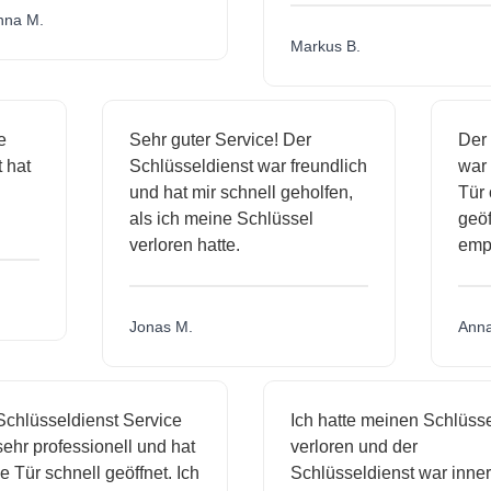
a M.
Markus B.
ige
Sehr guter Service! Der
De
st hat
Schlüsseldienst war freundlich
wa
ch
und hat mir schnell geholfen,
Tü
als ich meine Schlüssel
ge
verloren hatte.
em
Jonas M.
An
hlüsseldienst Service
Ich hatte meinen Schlüssel
hr professionell und hat
verloren und der
Tür schnell geöffnet. Ich
Schlüsseldienst war innerh