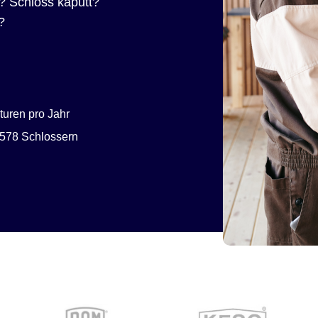
? Schloss kaputt?
?
uren pro Jahr
578 Schlossern