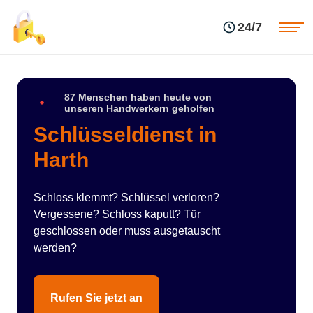
Einsatzgebiete
Preise
24/7
Über uns
Blog
Kontakte
Impressum
87 Menschen haben heute von
unseren Handwerkern geholfen
Schlüsseldienst in
Harth
Schloss klemmt? Schlüssel verloren?
Vergessene? Schloss kaputt? Tür
geschlossen oder muss ausgetauscht
werden?
Rufen Sie jetzt an