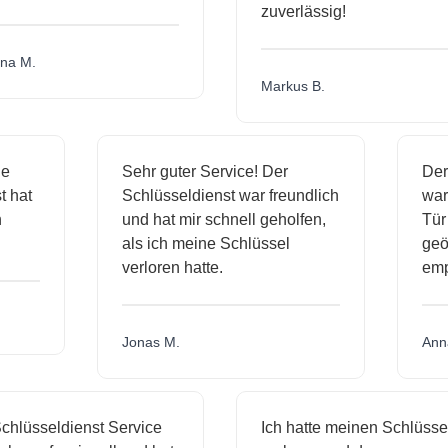
zuverlässig!
 M.
Markus B.
sige
Sehr guter Service! Der
D
nst hat
Schlüsseldienst war freundlich
w
ich
und hat mir schnell geholfen,
T
als ich meine Schlüssel
g
verloren hatte.
e
Jonas M.
A
lüsseldienst Service
Ich hatte meinen Schlüssel