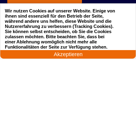
Wir nutzen Cookies auf unserer Website. Einige von
ihnen sind essenziell für den Betrieb der Seite,
während andere uns helfen, diese Website und die
Nutzererfahrung zu verbessern (Tracking Cookies).
Sie können selbst entscheiden, ob Sie die Cookies
zulassen möchten. Bitte beachten Sie, dass bei
einer Ablehnung womöglich nicht mehr alle
Startseite
Einsatzgebiete
24 Stunden am Tag
Funktionalitäten der Seite zur Verfügung stehen.
Jetzt anrufen!
Akzeptieren
Preise
Kontakte
Impressum
Sitemap