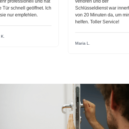
r professionell und hat
verloren und der
ür schnell geöffnet. Ich
Schlüsseldienst war innerha
e nur empfehlen.
von 20 Minuten da, um mir z
helfen. Toller Service!
.
Maria L.