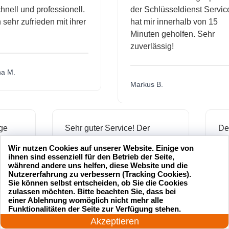
l und professionell.
der Schlüsseldienst Service
hr zufrieden mit ihrer
hat mir innerhalb von 15
Minuten geholfen. Sehr
zuverlässig!
.
Markus B.
ässige
Sehr guter Service! Der
dienst hat
Schlüsseldienst war freundlich
Wir nutzen Cookies auf unserer Website. Einige von
h mich
und hat mir schnell geholfen,
ihnen sind essenziell für den Betrieb der Seite,
als ich meine Schlüssel
während andere uns helfen, diese Website und die
Nutzererfahrung zu verbessern (Tracking Cookies).
verloren hatte.
Sie können selbst entscheiden, ob Sie die Cookies
zulassen möchten. Bitte beachten Sie, dass bei
einer Ablehnung womöglich nicht mehr alle
24 Stunden am Tag
Funktionalitäten der Seite zur Verfügung stehen.
Jonas M.
Jetzt anrufen!
Akzeptieren