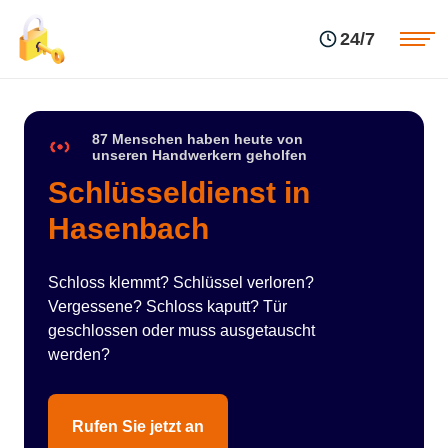
Einsatzgebiete
Preise
24/7
Über uns
Blog
Kontakte
Impressum
87 Menschen haben heute von
unseren Handwerkern geholfen
Schlüsseldienst in
Hasenbach
Schloss klemmt? Schlüssel verloren?
Vergessene? Schloss kaputt? Tür
geschlossen oder muss ausgetauscht
werden?
Rufen Sie jetzt an