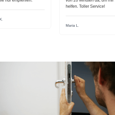
nur empfehlen.
von 20 Minuten da, um mir zu
helfen. Toller Service!
Maria L.