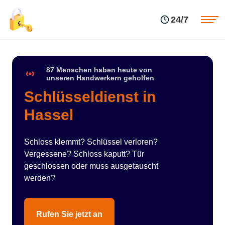
Einsatzgebiete
Preise
24/7
Über uns
Blog
Kontakte
Impressum
87 Menschen haben heute von
unseren Handwerkern geholfen
Schlüsseldienst in
Hassel
Schloss klemmt? Schlüssel verloren?
Vergessene? Schloss kaputt? Tür
geschlossen oder muss ausgetauscht
werden?
Rufen Sie jetzt an