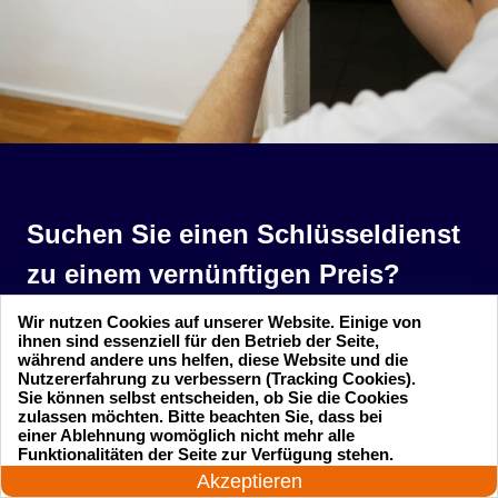
Suchen Sie einen Schlüsseldienst
zu einem vernünftigen Preis?
Wir nutzen Cookies auf unserer Website. Einige von
Rufen Sie uns an und unser professioneller
ihnen sind essenziell für den Betrieb der Seite,
während andere uns helfen, diese Website und die
Meister wird in 25 Minuten schnell vor Ort sein!
Nutzererfahrung zu verbessern (Tracking Cookies).
Sie können selbst entscheiden, ob Sie die Cookies
zulassen möchten. Bitte beachten Sie, dass bei
Rufen Sie jetzt an
einer Ablehnung womöglich nicht mehr alle
24 Stunden am Tag
Funktionalitäten der Seite zur Verfügung stehen.
Jetzt anrufen!
Akzeptieren