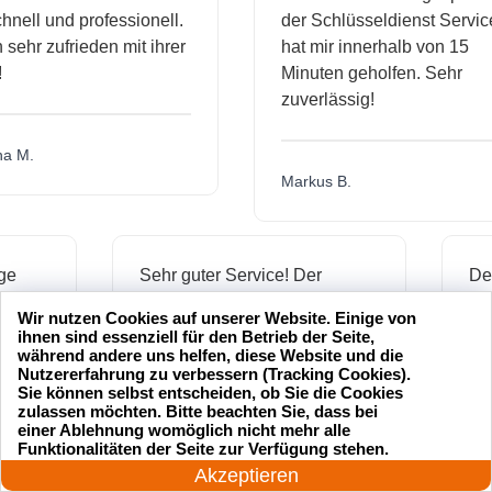
l und professionell.
der Schlüsseldienst Service
hr zufrieden mit ihrer
hat mir innerhalb von 15
Minuten geholfen. Sehr
zuverlässig!
.
Markus B.
ässige
Sehr guter Service! Der
dienst hat
Schlüsseldienst war freundlich
Wir nutzen Cookies auf unserer Website. Einige von
 mich
und hat mir schnell geholfen,
ihnen sind essenziell für den Betrieb der Seite,
als ich meine Schlüssel
während andere uns helfen, diese Website und die
Nutzererfahrung zu verbessern (Tracking Cookies).
verloren hatte.
Sie können selbst entscheiden, ob Sie die Cookies
zulassen möchten. Bitte beachten Sie, dass bei
einer Ablehnung womöglich nicht mehr alle
24 Stunden am Tag
Funktionalitäten der Seite zur Verfügung stehen.
Jonas M.
Jetzt anrufen!
Akzeptieren