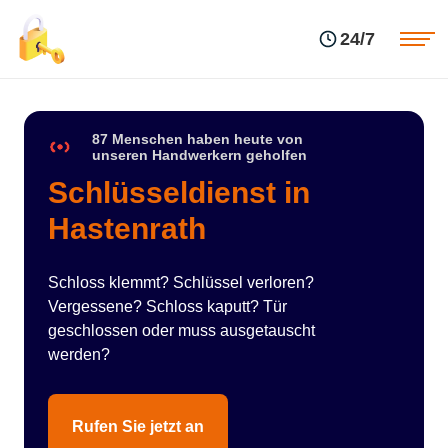
Einsatzgebiete
Preise
24/7
Über uns
Blog
Kontakte
Impressum
87 Menschen haben heute von
unseren Handwerkern geholfen
Schlüsseldienst in
Hastenrath
Schloss klemmt? Schlüssel verloren?
Vergessene? Schloss kaputt? Tür
geschlossen oder muss ausgetauscht
werden?
Rufen Sie jetzt an