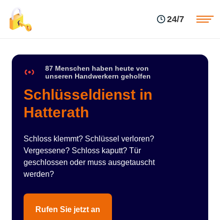
Einsatzgebiete
Preise
24/7
Über uns
Blog
Kontakte
Impressum
87 Menschen haben heute von
unseren Handwerkern geholfen
Schlüsseldienst in
Hatterath
Schloss klemmt? Schlüssel verloren?
Vergessene? Schloss kaputt? Tür
geschlossen oder muss ausgetauscht
werden?
Rufen Sie jetzt an