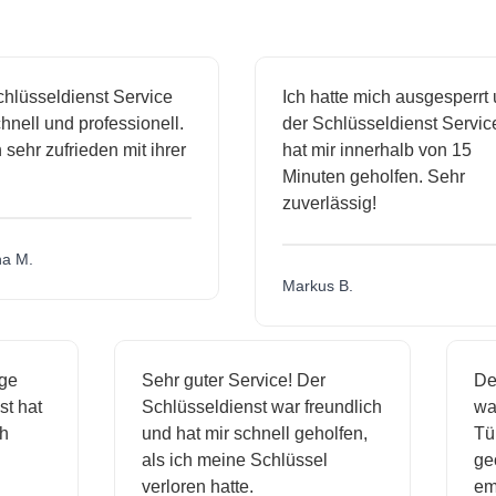
sseldienst Service
Ich hatte mich ausgesperrt und
l und professionell.
der Schlüsseldienst Service
hr zufrieden mit ihrer
hat mir innerhalb von 15
Minuten geholfen. Sehr
zuverlässig!
.
Markus B.
ässige
Sehr guter Service! Der
dienst hat
Schlüsseldienst war freundlich
h mich
und hat mir schnell geholfen,
als ich meine Schlüssel
verloren hatte.