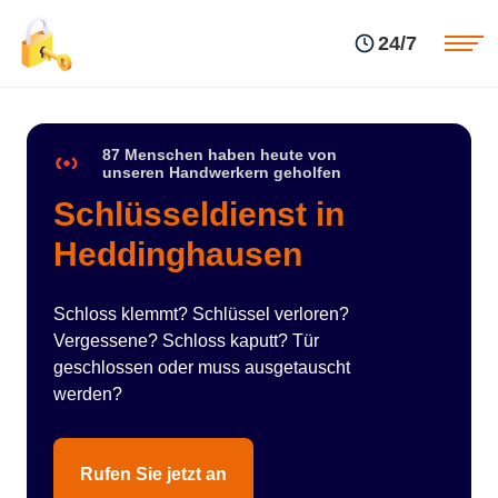
Einsatzgebiete
Preise
24/7
Über uns
Blog
Kontakte
Impressum
87 Menschen haben heute von
unseren Handwerkern geholfen
Schlüsseldienst in
Heddinghausen
Schloss klemmt? Schlüssel verloren?
Vergessene? Schloss kaputt? Tür
geschlossen oder muss ausgetauscht
werden?
Rufen Sie jetzt an