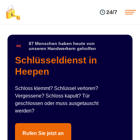
Einsatzgebiete
Preise
24/7
Über uns
Blog
Kontakte
Impressum
87 Menschen haben heute von
unseren Handwerkern geholfen
Schlüsseldienst in
Heepen
Schloss klemmt? Schlüssel verloren?
Vergessene? Schloss kaputt? Tür
geschlossen oder muss ausgetauscht
werden?
Rufen Sie jetzt an