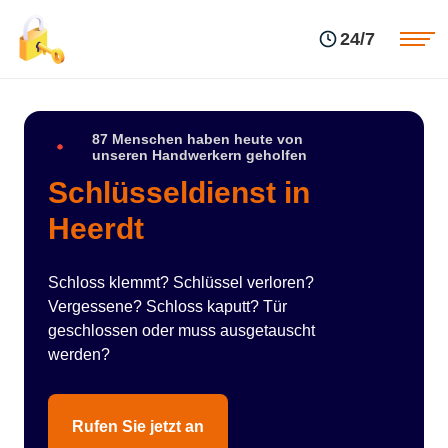
Einsatzgebiete
Preise
24/7
Über uns
Blog
Kontakte
Impressum
87 Menschen haben heute von
unseren Handwerkern geholfen
Schlüsseldienst in
Heerdt
Schloss klemmt? Schlüssel verloren?
Vergessene? Schloss kaputt? Tür
geschlossen oder muss ausgetauscht
werden?
Rufen Sie jetzt an