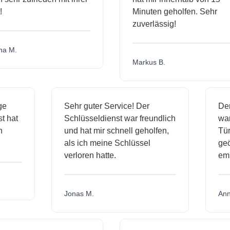
Minuten geholfen. Sehr
zuverlässig!
a M.
Markus B.
ige
Sehr guter Service! Der
De
nst hat
Schlüsseldienst war freundlich
wa
ch
und hat mir schnell geholfen,
T
als ich meine Schlüssel
ge
verloren hatte.
e
Jonas M.
An