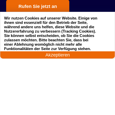
Rufen Sie jetzt an
Wir nutzen Cookies auf unserer Website. Einige von
ihnen sind essenziell für den Betrieb der Seite,
während andere uns helfen, diese Website und die
Nutzererfahrung zu verbessern (Tracking Cookies).
Sie können selbst entscheiden, ob Sie die Cookies
zulassen möchten. Bitte beachten Sie, dass bei
einer Ablehnung womöglich nicht mehr alle
Startseite
Einsatzgebiete
24 Stunden am Tag
Funktionalitäten der Seite zur Verfügung stehen.
Jetzt anrufen!
Akzeptieren
Preise
Kontakte
Impressum
Sitemap