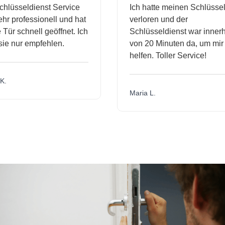
hlüsseldienst Service
Ich hatte meinen Schlüssel
r professionell und hat
verloren und der
ür schnell geöffnet. Ich
Schlüsseldienst war innerh
ie nur empfehlen.
von 20 Minuten da, um mir 
helfen. Toller Service!
.
Maria L.