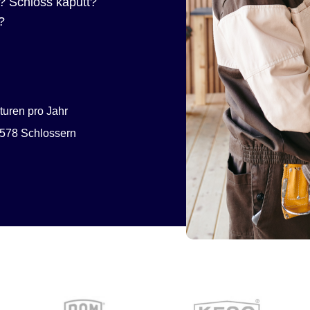
? Schloss kaputt?
?
uren pro Jahr
578 Schlossern