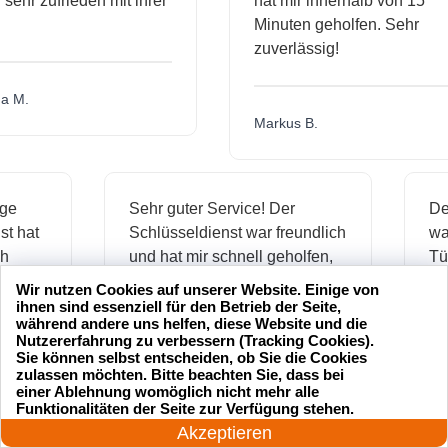
hr zufrieden mit ihrer
hat mir innerhalb von 15
Minuten geholfen. Sehr
zuverlässig!
.
Markus B.
ässige
Sehr guter Service! Der
dienst hat
Schlüsseldienst war freundlich
h mich
und hat mir schnell geholfen,
als ich meine Schlüssel
Wir nutzen Cookies auf unserer Website. Einige von
verloren hatte.
ihnen sind essenziell für den Betrieb der Seite,
während andere uns helfen, diese Website und die
Nutzererfahrung zu verbessern (Tracking Cookies).
Sie können selbst entscheiden, ob Sie die Cookies
zulassen möchten. Bitte beachten Sie, dass bei
Jonas M.
einer Ablehnung womöglich nicht mehr alle
24 Stunden am Tag
Funktionalitäten der Seite zur Verfügung stehen.
Jetzt anrufen!
Akzeptieren