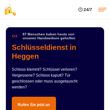
Einsatzgebiete
Preise
24/7
Über uns
Blog
Kontakte
Impressum
87 Menschen haben heute von
unseren Handwerkern geholfen
Schlüsseldienst in
Heggen
Schloss klemmt? Schlüssel verloren?
Vergessene? Schloss kaputt? Tür
geschlossen oder muss ausgetauscht
werden?
Rufen Sie jetzt an