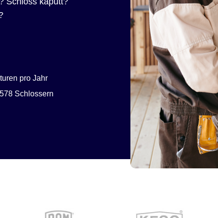
? Schloss kaputt?
?
uren pro Jahr
578 Schlossern