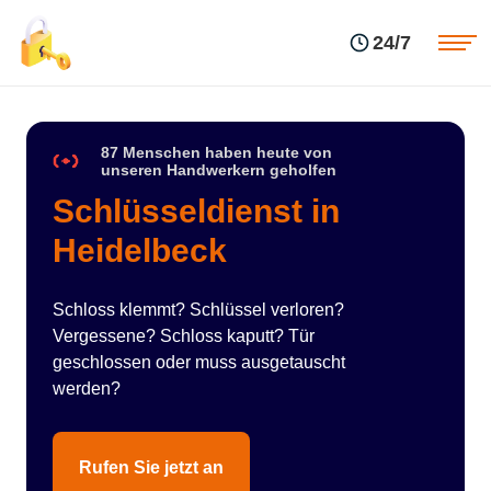
Einsatzgebiete
Preise
24/7
Über uns
Blog
Kontakte
Impressum
87 Menschen haben heute von
unseren Handwerkern geholfen
Schlüsseldienst in
Heidelbeck
Schloss klemmt? Schlüssel verloren?
Vergessene? Schloss kaputt? Tür
geschlossen oder muss ausgetauscht
werden?
Rufen Sie jetzt an