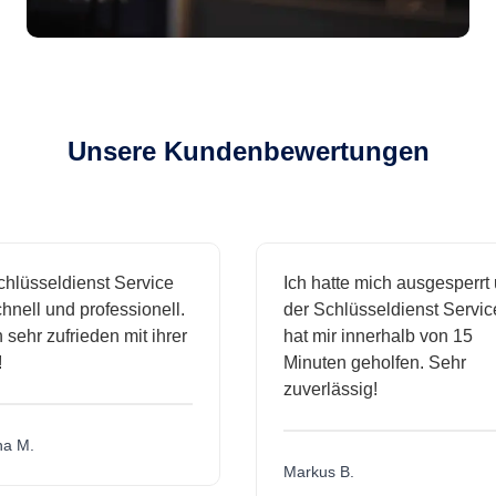
Unsere Kundenbewertungen
sseldienst Service
Ich hatte mich ausgesperrt und
l und professionell.
der Schlüsseldienst Service
hr zufrieden mit ihrer
hat mir innerhalb von 15
Minuten geholfen. Sehr
zuverlässig!
.
Markus B.