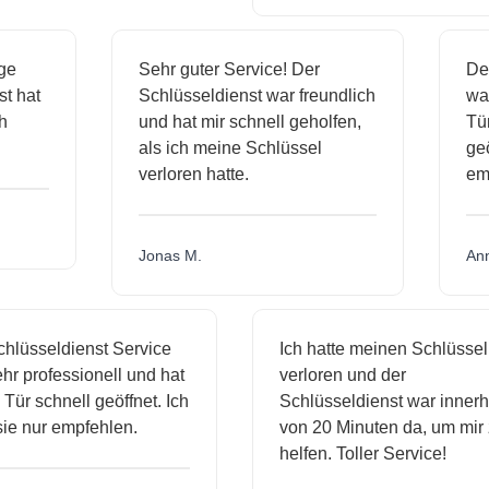
ässige
Sehr guter Service! Der
ienst hat
Schlüsseldienst war freundlich
 mich
und hat mir schnell geholfen,
als ich meine Schlüssel
verloren hatte.
Jonas M.
sseldienst Service
Ich hatte meinen Schlüssel
rofessionell und hat
verloren und der
schnell geöffnet. Ich
Schlüsseldienst war innerhalb
nur empfehlen.
von 20 Minuten da, um mir zu
helfen. Toller Service!