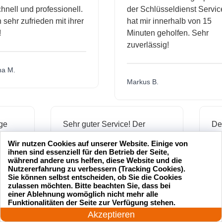
l und professionell.
der Schlüsseldienst Service
hr zufrieden mit ihrer
hat mir innerhalb von 15
Minuten geholfen. Sehr
zuverlässig!
.
Markus B.
ässige
Sehr guter Service! Der
ienst hat
Schlüsseldienst war freundlich
Wir nutzen Cookies auf unserer Website. Einige von
 mich
und hat mir schnell geholfen,
ihnen sind essenziell für den Betrieb der Seite,
als ich meine Schlüssel
während andere uns helfen, diese Website und die
Nutzererfahrung zu verbessern (Tracking Cookies).
verloren hatte.
Sie können selbst entscheiden, ob Sie die Cookies
zulassen möchten. Bitte beachten Sie, dass bei
einer Ablehnung womöglich nicht mehr alle
24 Stunden am Tag
Funktionalitäten der Seite zur Verfügung stehen.
Jonas M.
Jetzt anrufen!
Akzeptieren