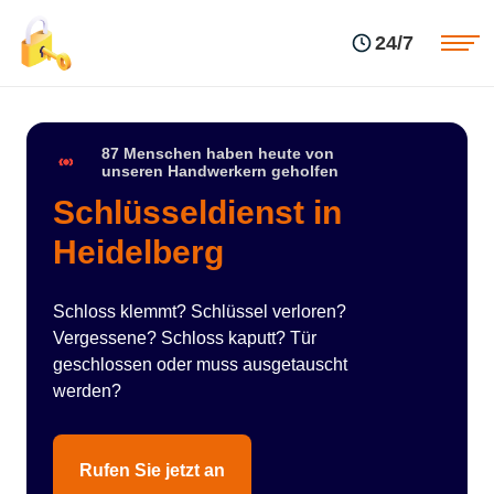
Einsatzgebiete
Preise
24/7
Über uns
Blog
Kontakte
Impressum
87 Menschen haben heute von
unseren Handwerkern geholfen
Schlüsseldienst in
Heidelberg
Schloss klemmt? Schlüssel verloren?
Vergessene? Schloss kaputt? Tür
geschlossen oder muss ausgetauscht
werden?
Rufen Sie jetzt an