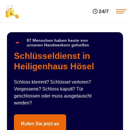
Einsatzgebiete
Preise
24/7
Über uns
Blog
Kontakte
Impressum
87 Menschen haben heute von
unseren Handwerkern geholfen
Schlüsseldienst in
Heiligenhaus Hösel
Schloss klemmt? Schlüssel verloren?
Vergessene? Schloss kaputt? Tür
geschlossen oder muss ausgetauscht
werden?
Rufen Sie jetzt an