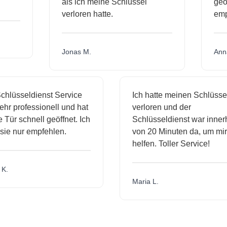
als ich meine Schlüssel
ge
verloren hatte.
em
Jonas M.
An
hlüsseldienst Service
Ich hatte meinen Schlüssel
hr professionell und hat
verloren und der
ür schnell geöffnet. Ich
Schlüsseldienst war innerh
ie nur empfehlen.
von 20 Minuten da, um mir 
helfen. Toller Service!
.
Maria L.