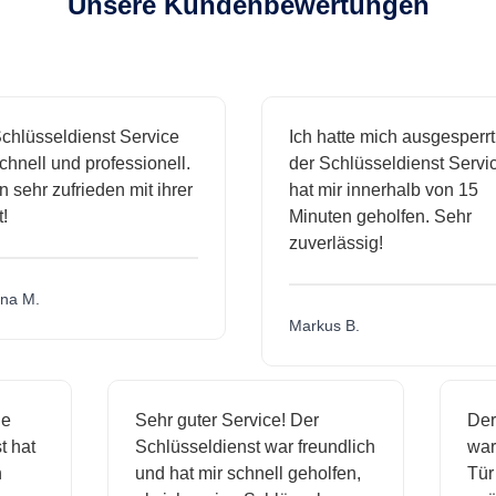
Unsere Kundenbewertungen
hlüsseldienst Service
Ich hatte mich ausgesperrt 
hnell und professionell.
der Schlüsseldienst Servic
 sehr zufrieden mit ihrer
hat mir innerhalb von 15
Minuten geholfen. Sehr
zuverlässig!
a M.
Markus B.
ige
Sehr guter Service! Der
De
st hat
Schlüsseldienst war freundlich
wa
ch
und hat mir schnell geholfen,
T