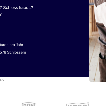
? Schloss kaputt?
?
uren pro Jahr
578 Schlossern
hen