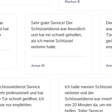
Markus B.
sige
Sehr guter Service! Der
D
nst hat
Schlüsseldienst war freundlich
w
ich
und hat mir schnell geholfen,
T
als ich meine Schlüssel
g
verloren hatte.
e
Jonas M.
A
lüsseldienst Service
Ich hatte meinen Schlüssel
r professionell und hat
verloren und der
ür schnell geöffnet. Ich
Schlüsseldienst war innerha
e nur empfehlen.
von 20 Minuten da, um mir z
helfen. Toller Service!