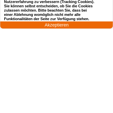
Nutzererfahrung zu verbessern (Tracking Cookies).
Sie können selbst entscheiden, ob Sie die Cookies
zulassen möchten. Bitte beachten Sie, dass bei
einer Ablehnung womöglich nicht mehr alle
Startseite
Einsatzgebiete
24 Stunden am Tag
Funktionalitäten der Seite zur Verfügung stehen.
Jetzt anrufen!
Akzeptieren
Preise
Kontakte
Impressum
Sitemap
© 2026 123-schluesseldienst.de