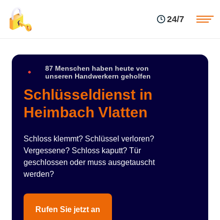
Einsatzgebiete
Preise
24/7
Über uns
Blog
Kontakte
Impressum
87 Menschen haben heute von
unseren Handwerkern geholfen
Schlüsseldienst in
Heimbach Vlatten
Schloss klemmt? Schlüssel verloren?
Vergessene? Schloss kaputt? Tür
geschlossen oder muss ausgetauscht
werden?
Rufen Sie jetzt an