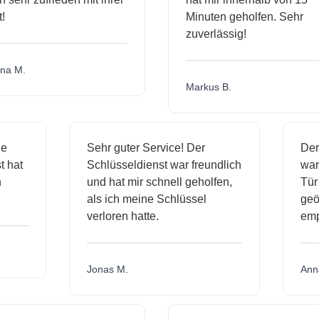
Minuten geholfen. Sehr
zuverlässig!
a M.
Markus B.
ige
Sehr guter Service! Der
D
nst hat
Schlüsseldienst war freundlich
w
ich
und hat mir schnell geholfen,
T
als ich meine Schlüssel
ge
verloren hatte.
e
Jonas M.
A