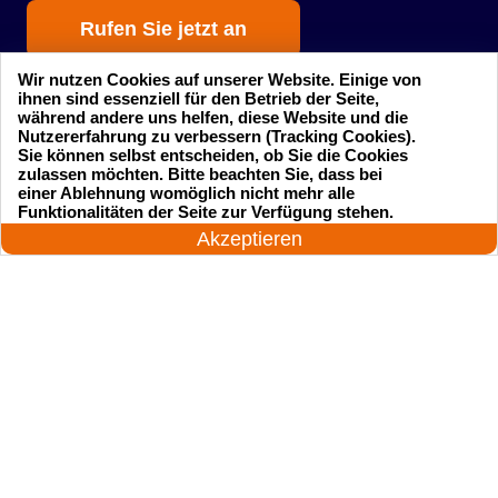
Rufen Sie jetzt an
Wir nutzen Cookies auf unserer Website. Einige von
ihnen sind essenziell für den Betrieb der Seite,
während andere uns helfen, diese Website und die
Nutzererfahrung zu verbessern (Tracking Cookies).
Sie können selbst entscheiden, ob Sie die Cookies
zulassen möchten. Bitte beachten Sie, dass bei
einer Ablehnung womöglich nicht mehr alle
Startseite
Einsatzgebiete
24 Stunden am Tag
Funktionalitäten der Seite zur Verfügung stehen.
Jetzt anrufen!
Akzeptieren
Preise
Kontakte
Impressum
Sitemap