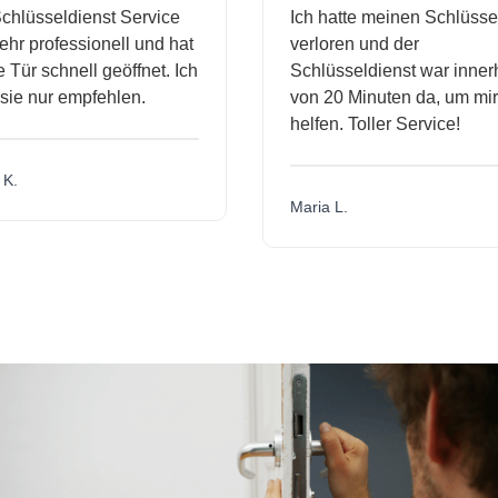
hlüsseldienst Service
Ich hatte meinen Schlüssel
r professionell und hat
verloren und der
ür schnell geöffnet. Ich
Schlüsseldienst war innerh
ie nur empfehlen.
von 20 Minuten da, um mir 
helfen. Toller Service!
.
Maria L.