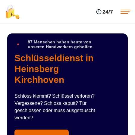
Einsatzgebiete
Preise
24/7
Über uns
Blog
Kontakte
Impressum
87 Menschen haben heute von
unseren Handwerkern geholfen
Schlüsseldienst in
Heinsberg
Kirchhoven
Schloss klemmt? Schlüssel verloren?
Vergessene? Schloss kaputt? Tür
geschlossen oder muss ausgetauscht
werden?