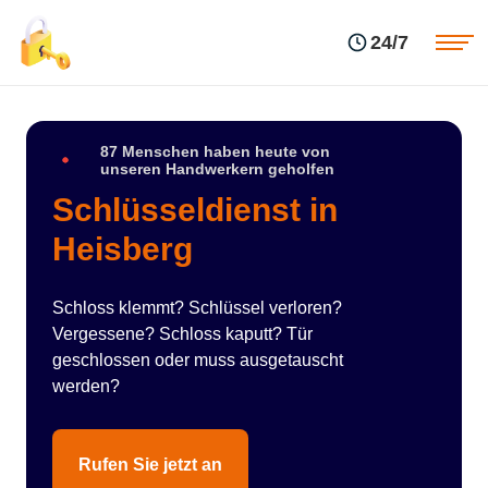
Einsatzgebiete
Preise
24/7
Über uns
Blog
Kontakte
Impressum
87 Menschen haben heute von
unseren Handwerkern geholfen
Schlüsseldienst in
Heisberg
Schloss klemmt? Schlüssel verloren?
Vergessene? Schloss kaputt? Tür
geschlossen oder muss ausgetauscht
werden?
Rufen Sie jetzt an