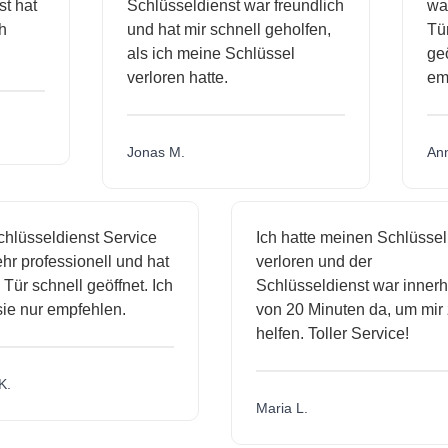
dienst hat
Schlüsseldienst war freundlich
h mich
und hat mir schnell geholfen,
als ich meine Schlüssel
verloren hatte.
Jonas M.
sseldienst Service
Ich hatte meinen Schlüssel
rofessionell und hat
verloren und der
schnell geöffnet. Ich
Schlüsseldienst war innerhalb
ur empfehlen.
von 20 Minuten da, um mir zu
helfen. Toller Service!
Maria L.