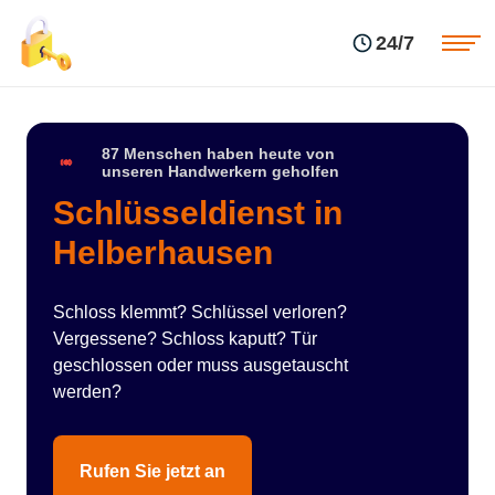
Einsatzgebiete
Preise
24/7
Über uns
Blog
Kontakte
Impressum
87 Menschen haben heute von
unseren Handwerkern geholfen
Schlüsseldienst in
Helberhausen
Schloss klemmt? Schlüssel verloren?
Vergessene? Schloss kaputt? Tür
geschlossen oder muss ausgetauscht
werden?
Rufen Sie jetzt an