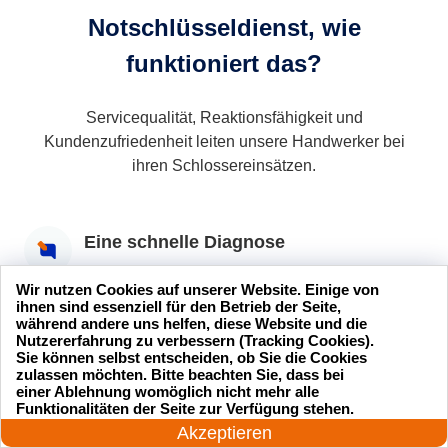
Notschlüsseldienst, wie
funktioniert das?
Servicequalität, Reaktionsfähigkeit und
Kundenzufriedenheit leiten unsere Handwerker bei
ihren Schlossereinsätzen.
Eine schnelle Diagnose
Dort analysiert und versteht der Handwerker Ihre
Wir nutzen Cookies auf unserer Website. Einige von
Bedürfnisse und unterbreitet Ihnen dann ein
ihnen sind essenziell für den Betrieb der Seite,
kostenloses Angebot.
während andere uns helfen, diese Website und die
Nutzererfahrung zu verbessern (Tracking Cookies).
Sie können selbst entscheiden, ob Sie die Cookies
Eine hochwertige Intervention
zulassen möchten. Bitte beachten Sie, dass bei
einer Ablehnung womöglich nicht mehr alle
24 Stunden am Tag
Wenn Sie das Angebot annehmen, wird unser
Funktionalitäten der Seite zur Verfügung stehen.
Jetzt anrufen!
Schlüsseldienst den Eingriff so schnell wie möglich
Akzeptieren