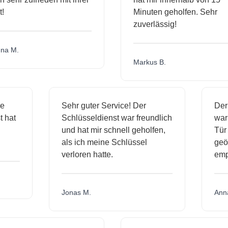
Minuten geholfen. Sehr
zuverlässig!
a M.
Markus B.
ige
Sehr guter Service! Der
De
st hat
Schlüsseldienst war freundlich
wa
ch
und hat mir schnell geholfen,
Tü
als ich meine Schlüssel
ge
verloren hatte.
em
Jonas M.
An