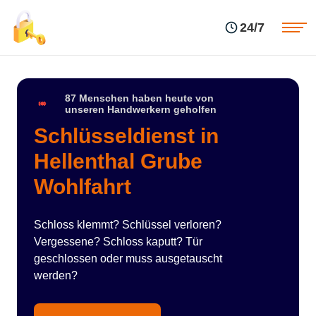
Einsatzgebiete
Preise
24/7
Über uns
Blog
Kontakte
Impressum
87 Menschen haben heute von
unseren Handwerkern geholfen
Schlüsseldienst in
Hellenthal Grube
Wohlfahrt
Schloss klemmt? Schlüssel verloren?
Vergessene? Schloss kaputt? Tür
geschlossen oder muss ausgetauscht
werden?