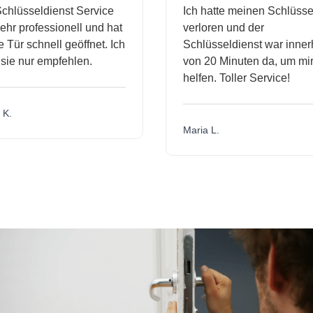
hlüsseldienst Service
Ich hatte meinen Schlüssel
hr professionell und hat
verloren und der
Tür schnell geöffnet. Ich
Schlüsseldienst war innerh
ie nur empfehlen.
von 20 Minuten da, um mir 
helfen. Toller Service!
K.
Maria L.