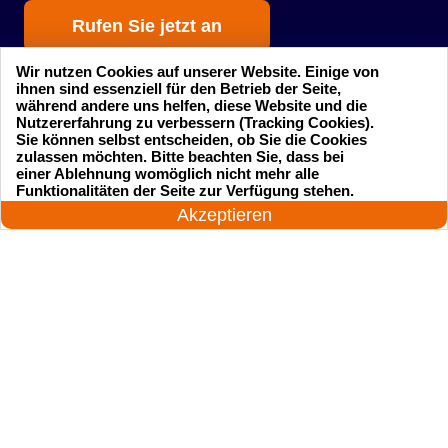
Rufen Sie jetzt an
Wir nutzen Cookies auf unserer Website. Einige von
ihnen sind essenziell für den Betrieb der Seite,
während andere uns helfen, diese Website und die
Nutzererfahrung zu verbessern (Tracking Cookies).
Sie können selbst entscheiden, ob Sie die Cookies
zulassen möchten. Bitte beachten Sie, dass bei
einer Ablehnung womöglich nicht mehr alle
Startseite
Einsatzgebiete
24 Stunden am Tag
Funktionalitäten der Seite zur Verfügung stehen.
Jetzt anrufen!
Akzeptieren
Preise
Kontakte
Impressum
Sitemap