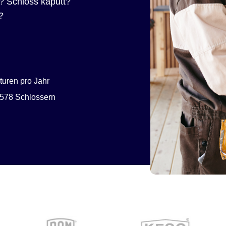
? Schloss kaputt?
?
uren pro Jahr
578 Schlossern