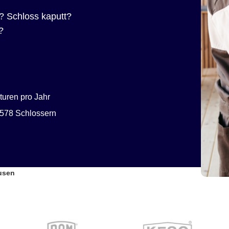
? Schloss kaputt?
?
uren pro Jahr
578 Schlossern
usen