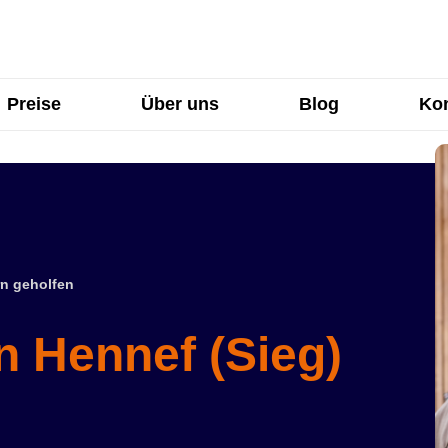
Preise
Über uns
Blog
Kon
n geholfen
n Hennef (Sieg)