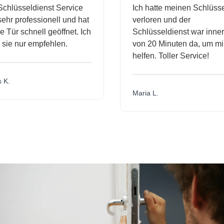
hlüsseldienst Service
Ich hatte meinen Schlüssel
hr professionell und hat
verloren und der
Tür schnell geöffnet. Ich
Schlüsseldienst war innerh
ie nur empfehlen.
von 20 Minuten da, um mir 
helfen. Toller Service!
K.
Maria L.