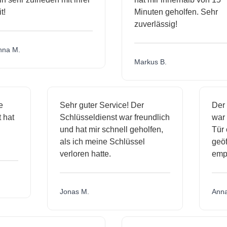
Minuten geholfen. Sehr
zuverlässig!
a M.
Markus B.
ige
Sehr guter Service! Der
De
st hat
Schlüsseldienst war freundlich
wa
ch
und hat mir schnell geholfen,
Tü
als ich meine Schlüssel
ge
verloren hatte.
em
Jonas M.
An