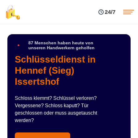
Einsatzgebiete
Preise
24/7
Über uns
Blog
Kontakte
Impressum
87 Menschen haben heute von
unseren Handwerkern geholfen
Schlüsseldienst in
Hennef (Sieg)
Issertshof
Schloss klemmt? Schlüssel verloren?
Vergessene? Schloss kaputt? Tür
geschlossen oder muss ausgetauscht
werden?