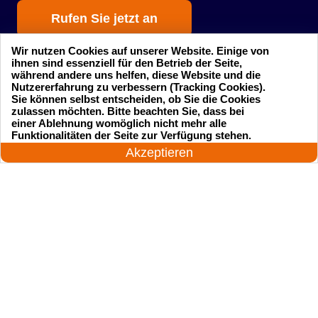
Rufen Sie jetzt an
Wir nutzen Cookies auf unserer Website. Einige von
ihnen sind essenziell für den Betrieb der Seite,
während andere uns helfen, diese Website und die
Nutzererfahrung zu verbessern (Tracking Cookies).
Sie können selbst entscheiden, ob Sie die Cookies
zulassen möchten. Bitte beachten Sie, dass bei
einer Ablehnung womöglich nicht mehr alle
Startseite
Einsatzgebiete
24 Stunden am Tag
Funktionalitäten der Seite zur Verfügung stehen.
Jetzt anrufen!
Akzeptieren
Preise
Kontakte
Impressum
Sitemap