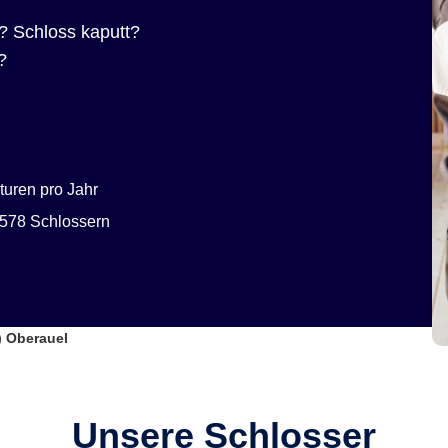
? Schloss kaputt?
?
uren pro Jahr
578 Schlossern
) Oberauel
Unsere Schlosser