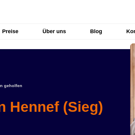
Preise
Über uns
Blog
Kon
n geholfen
n Hennef (Sieg)