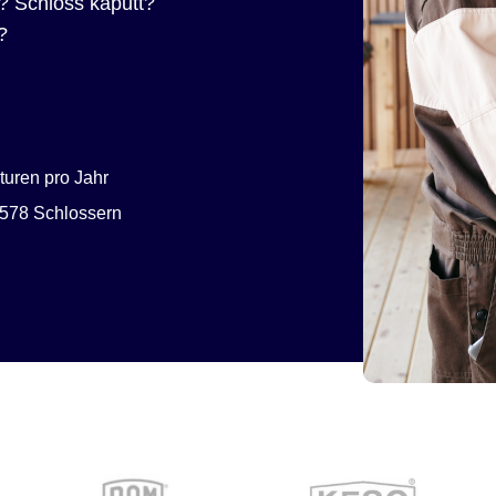
? Schloss kaputt?
?
uren pro Jahr
578 Schlossern