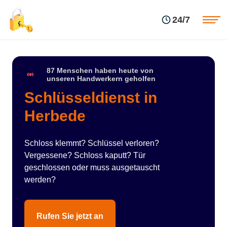
Einsatzgebiete
Preise
24/7
Über uns
Blog
Kontakte
Impressum
87 Menschen haben heute von
unseren Handwerkern geholfen
Schlüsseldienst in
Herbede
Schloss klemmt? Schlüssel verloren?
Vergessene? Schloss kaputt? Tür
geschlossen oder muss ausgetauscht
werden?
Rufen Sie jetzt an