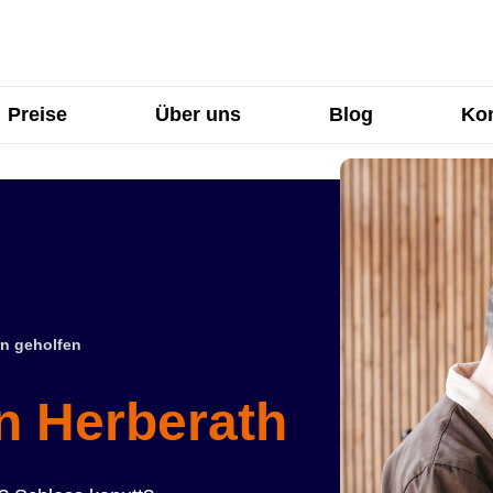
Preise
Über uns
Blog
Kon
n geholfen
in Herberath