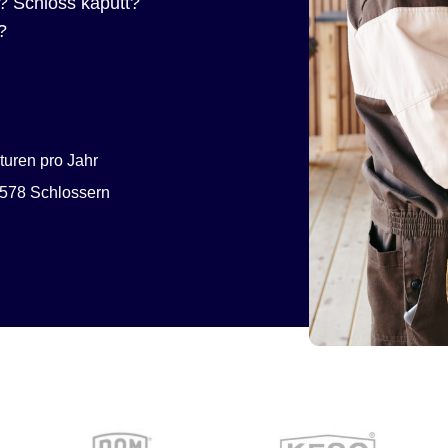
? Schloss kaputt?
?
uren pro Jahr
578 Schlossern