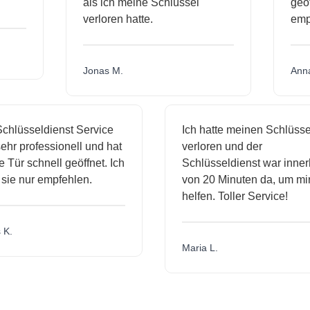
als ich meine Schlüssel
ge
verloren hatte.
em
Jonas M.
An
hlüsseldienst Service
Ich hatte meinen Schlüssel
hr professionell und hat
verloren und der
ür schnell geöffnet. Ich
Schlüsseldienst war innerh
ie nur empfehlen.
von 20 Minuten da, um mir 
helfen. Toller Service!
.
Maria L.