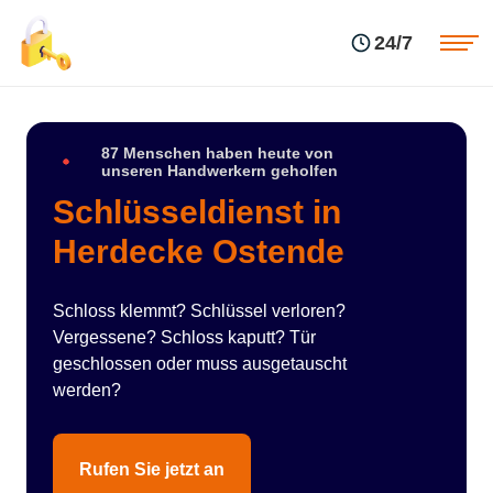
Einsatzgebiete
Preise
24/7
Über uns
Blog
Kontakte
Impressum
87 Menschen haben heute von
unseren Handwerkern geholfen
Schlüsseldienst in
Herdecke Ostende
Schloss klemmt? Schlüssel verloren?
Vergessene? Schloss kaputt? Tür
geschlossen oder muss ausgetauscht
werden?
Rufen Sie jetzt an