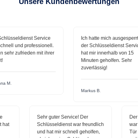
Unsere Kundenbewertungen
hlüsseldienst Service
Ich hatte mich ausgesperrt 
hnell und professionell.
der Schlüsseldienst Servic
 sehr zufrieden mit ihrer
hat mir innerhalb von 15
Minuten geholfen. Sehr
zuverlässig!
a M.
Markus B.
ige
Sehr guter Service! Der
De
st hat
Schlüsseldienst war freundlich
wa
ch
und hat mir schnell geholfen,
T