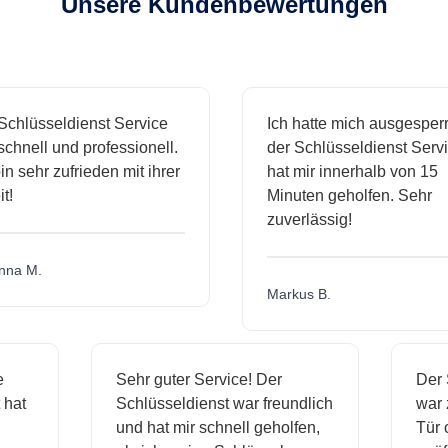
Unsere Kundenbewertungen
hlüsseldienst Service
Ich hatte mich ausgesperrt 
hnell und professionell.
der Schlüsseldienst Servic
 sehr zufrieden mit ihrer
hat mir innerhalb von 15
Minuten geholfen. Sehr
zuverlässig!
a M.
Markus B.
ige
Sehr guter Service! Der
De
st hat
Schlüsseldienst war freundlich
wa
ch
und hat mir schnell geholfen,
Tü