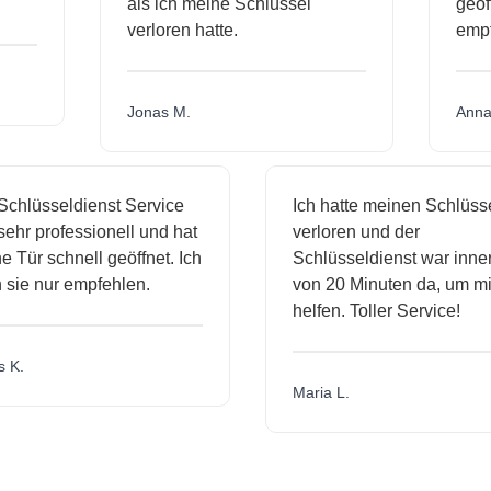
als ich meine Schlüssel
ge
verloren hatte.
em
Jonas M.
An
hlüsseldienst Service
Ich hatte meinen Schlüssel
hr professionell und hat
verloren und der
Tür schnell geöffnet. Ich
Schlüsseldienst war innerh
ie nur empfehlen.
von 20 Minuten da, um mir 
helfen. Toller Service!
K.
Maria L.