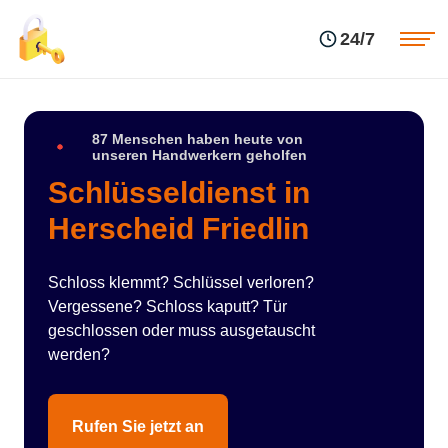
Einsatzgebiete
Preise
24/7
Über uns
Blog
Kontakte
Impressum
87 Menschen haben heute von
unseren Handwerkern geholfen
Schlüsseldienst in
Herscheid Friedlin
Schloss klemmt? Schlüssel verloren?
Vergessene? Schloss kaputt? Tür
geschlossen oder muss ausgetauscht
werden?
Rufen Sie jetzt an