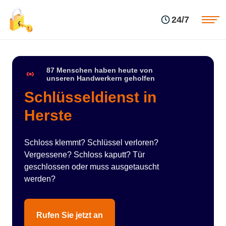
Einsatzgebiete
Preise
24/7
Über uns
Blog
Kontakte
Impressum
87 Menschen haben heute von
unseren Handwerkern geholfen
Schlüsseldienst in
Herste
Schloss klemmt? Schlüssel verloren?
Vergessene? Schloss kaputt? Tür
geschlossen oder muss ausgetauscht
werden?
Rufen Sie jetzt an