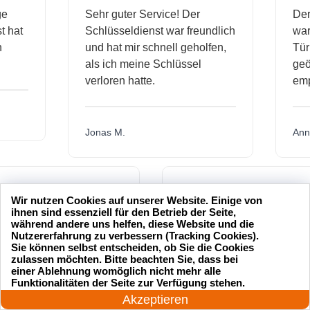
ässige
Sehr guter Service! Der
ienst hat
Schlüsseldienst war freundlich
 mich
und hat mir schnell geholfen,
als ich meine Schlüssel
verloren hatte.
Jonas M.
sseldienst Service
Ich hatte meinen Schlüssel
Wir nutzen Cookies auf unserer Website. Einige von
professionell und hat
verloren und der
ihnen sind essenziell für den Betrieb der Seite,
während andere uns helfen, diese Website und die
 schnell geöffnet. Ich
Schlüsseldienst war innerhalb
Nutzererfahrung zu verbessern (Tracking Cookies).
nur empfehlen.
von 20 Minuten da, um mir zu
Sie können selbst entscheiden, ob Sie die Cookies
helfen. Toller Service!
zulassen möchten. Bitte beachten Sie, dass bei
einer Ablehnung womöglich nicht mehr alle
24 Stunden am Tag
Funktionalitäten der Seite zur Verfügung stehen.
Jetzt anrufen!
Akzeptieren
Maria L.