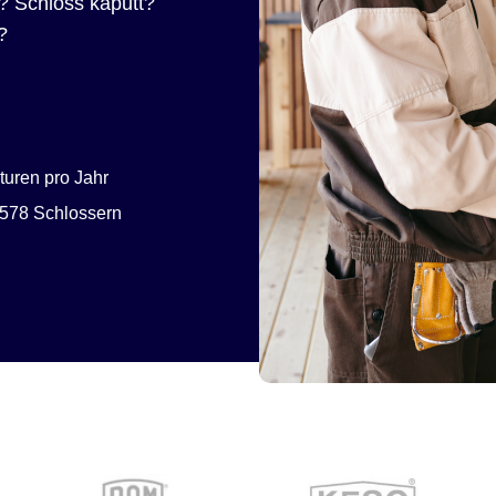
? Schloss kaputt?
?
uren pro Jahr
578 Schlossern