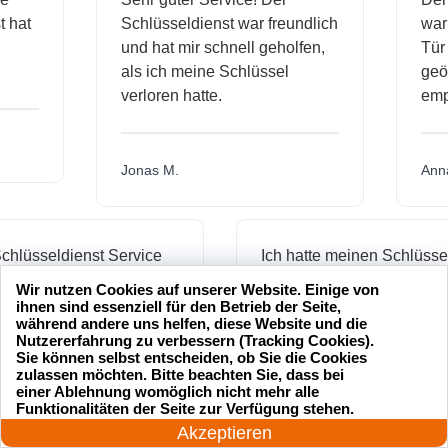
ienst hat
Schlüsseldienst war freundlich
 mich
und hat mir schnell geholfen,
als ich meine Schlüssel
verloren hatte.
Jonas M.
üsseldienst Service
Ich hatte meinen Schlüssel
professionell und hat
verloren und der
Wir nutzen Cookies auf unserer Website. Einige von
 schnell geöffnet. Ich
Schlüsseldienst war innerhal
ihnen sind essenziell für den Betrieb der Seite,
während andere uns helfen, diese Website und die
 nur empfehlen.
von 20 Minuten da, um mir zu
Nutzererfahrung zu verbessern (Tracking Cookies).
helfen. Toller Service!
Sie können selbst entscheiden, ob Sie die Cookies
zulassen möchten. Bitte beachten Sie, dass bei
einer Ablehnung womöglich nicht mehr alle
24 Stunden am Tag
Funktionalitäten der Seite zur Verfügung stehen.
Jetzt anrufen!
Maria L.
Akzeptieren