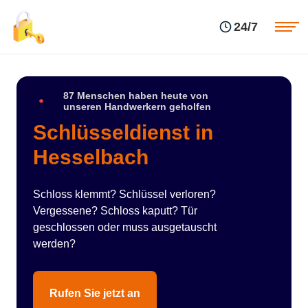
Einsatzgebiete
Preise
24/7
Über uns
Blog
Kontakte
Impressum
87 Menschen haben heute von
unseren Handwerkern geholfen
Schlüsseldienst in
Hesselbach
Schloss klemmt? Schlüssel verloren?
Vergessene? Schloss kaputt? Tür
geschlossen oder muss ausgetauscht
werden?
Rufen Sie jetzt an