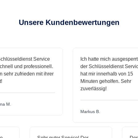
Unsere Kundenbewertungen
üsseldienst Service
Ich hatte mich ausgesperrt un
ll und professionell.
der Schlüsseldienst Service
ehr zufrieden mit ihrer
hat mir innerhalb von 15
Minuten geholfen. Sehr
zuverlässig!
M.
Markus B.
ssige
Sehr guter Service! Der