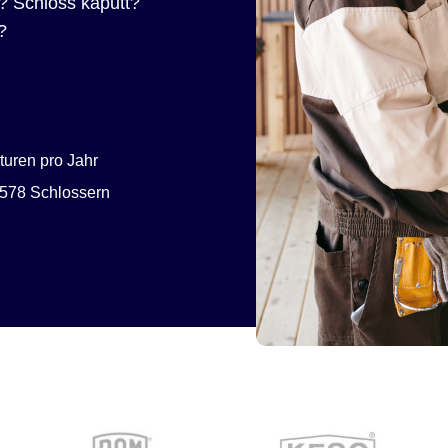
? Schloss kaputt?
?
uren pro Jahr
578 Schlossern