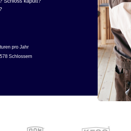
? Schloss kaputt?
?
uren pro Jahr
578 Schlossern