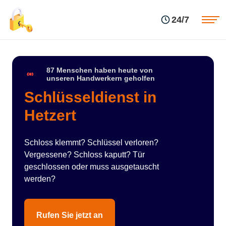
Einsatzgebiete
Preise
24/7
Über uns
Blog
Kontakte
Impressum
87 Menschen haben heute von
unseren Handwerkern geholfen
Schlüsseldienst in
Hetzert
Schloss klemmt? Schlüssel verloren?
Vergessene? Schloss kaputt? Tür
geschlossen oder muss ausgetauscht
werden?
Rufen Sie jetzt an