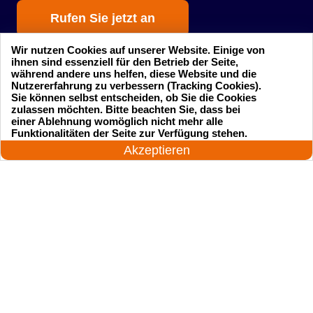
Rufen Sie jetzt an
Wir nutzen Cookies auf unserer Website. Einige von
ihnen sind essenziell für den Betrieb der Seite,
während andere uns helfen, diese Website und die
Nutzererfahrung zu verbessern (Tracking Cookies).
Sie können selbst entscheiden, ob Sie die Cookies
zulassen möchten. Bitte beachten Sie, dass bei
einer Ablehnung womöglich nicht mehr alle
Startseite
Einsatzgebiete
24 Stunden am Tag
Funktionalitäten der Seite zur Verfügung stehen.
Jetzt anrufen!
Akzeptieren
Preise
Kontakte
Impressum
Sitemap