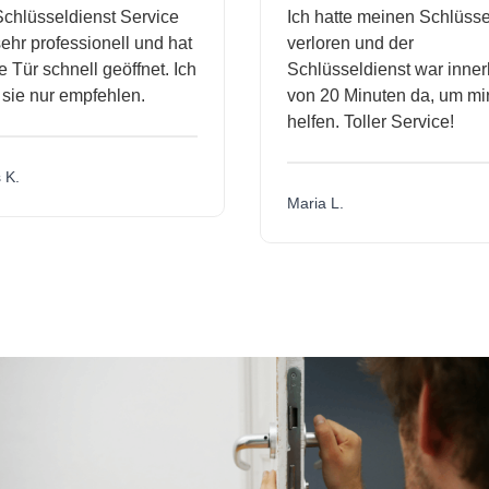
hlüsseldienst Service
Ich hatte meinen Schlüssel
hr professionell und hat
verloren und der
Tür schnell geöffnet. Ich
Schlüsseldienst war innerh
ie nur empfehlen.
von 20 Minuten da, um mir 
helfen. Toller Service!
K.
Maria L.