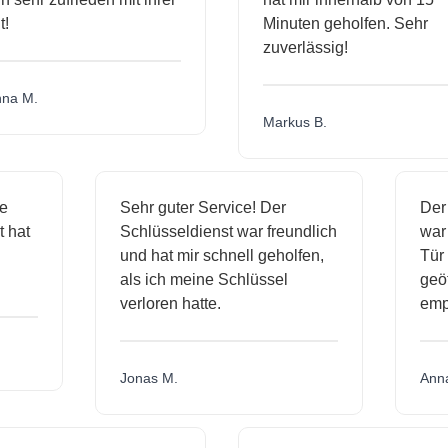
Minuten geholfen. Sehr
zuverlässig!
a M.
Markus B.
ige
Sehr guter Service! Der
De
st hat
Schlüsseldienst war freundlich
wa
ch
und hat mir schnell geholfen,
Tü
als ich meine Schlüssel
ge
verloren hatte.
em
Jonas M.
An