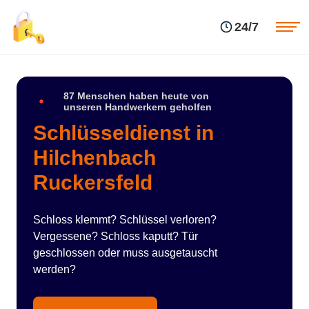
Einsatzgebiete
Preise
24/7
Über uns
Blog
Kontakte
Impressum
87 Menschen haben heute von
unseren Handwerkern geholfen
Schlüsseldienst in
Hilchenbach
Ruckersfeld
Schloss klemmt? Schlüssel verloren?
Vergessene? Schloss kaputt? Tür
geschlossen oder muss ausgetauscht
werden?