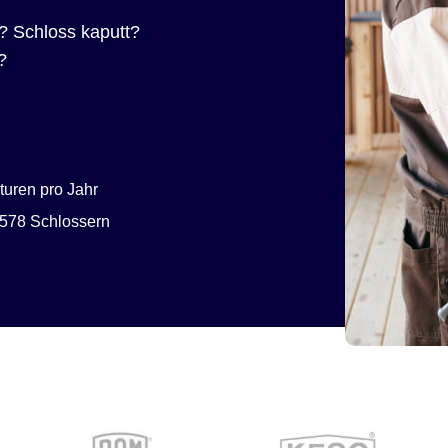
? Schloss kaputt?
?
uren pro Jahr
578 Schlossern