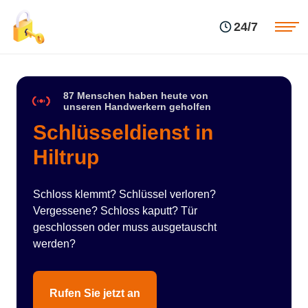
Einsatzgebiete
Preise
24/7
Über uns
Blog
Kontakte
Impressum
87 Menschen haben heute von
unseren Handwerkern geholfen
Schlüsseldienst in
Hiltrup
Schloss klemmt? Schlüssel verloren?
Vergessene? Schloss kaputt? Tür
geschlossen oder muss ausgetauscht
werden?
Rufen Sie jetzt an