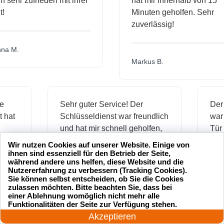
ehr zufrieden mit ihrer
hat mir innerhalb von 15
Minuten geholfen. Sehr
zuverlässig!
M.
Markus B.
ssige
Sehr guter Service! Der
enst hat
Schlüsseldienst war freundlich
mich
und hat mir schnell geholfen,
als ich meine Schlüssel
Wir nutzen Cookies auf unserer Website. Einige von
verloren hatte.
ihnen sind essenziell für den Betrieb der Seite,
während andere uns helfen, diese Website und die
Nutzererfahrung zu verbessern (Tracking Cookies).
Sie können selbst entscheiden, ob Sie die Cookies
zulassen möchten. Bitte beachten Sie, dass bei
Jonas M.
einer Ablehnung womöglich nicht mehr alle
24 Stunden am Tag
Funktionalitäten der Seite zur Verfügung stehen.
Jetzt anrufen!
Akzeptieren