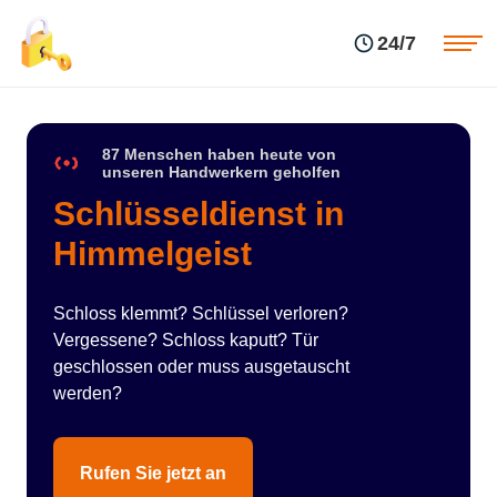
Einsatzgebiete
Preise
24/7
Über uns
Blog
Kontakte
Impressum
87 Menschen haben heute von
unseren Handwerkern geholfen
Schlüsseldienst in
Himmelgeist
Schloss klemmt? Schlüssel verloren?
Vergessene? Schloss kaputt? Tür
geschlossen oder muss ausgetauscht
werden?
Rufen Sie jetzt an