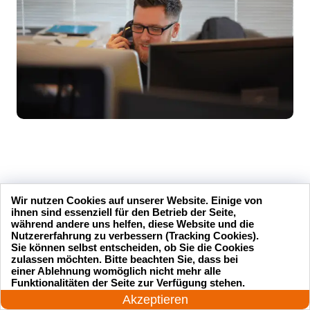
Unsere Kundenbewertungen
Wir nutzen Cookies auf unserer Website. Einige von
ihnen sind essenziell für den Betrieb der Seite,
während andere uns helfen, diese Website und die
Nutzererfahrung zu verbessern (Tracking Cookies).
Sie können selbst entscheiden, ob Sie die Cookies
zulassen möchten. Bitte beachten Sie, dass bei
einer Ablehnung womöglich nicht mehr alle
sseldienst Service
Ich hatte mich ausgesperrt und
24 Stunden am Tag
Funktionalitäten der Seite zur Verfügung stehen.
l und professionell.
der Schlüsseldienst Service
Jetzt anrufen!
Akzeptieren
hr zufrieden mit ihrer
hat mir innerhalb von 15