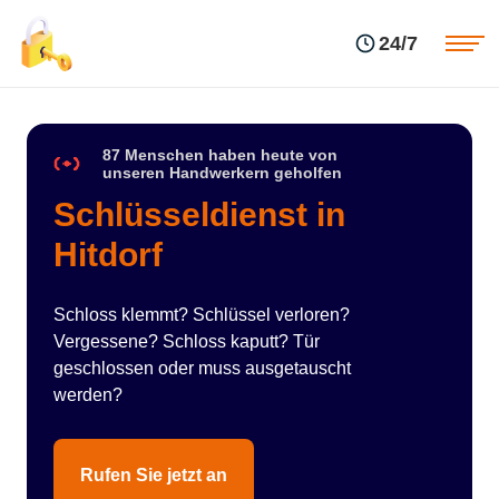
Einsatzgebiete
Preise
24/7
Über uns
Blog
Kontakte
Impressum
87 Menschen haben heute von
unseren Handwerkern geholfen
Schlüsseldienst in
Hitdorf
Schloss klemmt? Schlüssel verloren?
Vergessene? Schloss kaputt? Tür
geschlossen oder muss ausgetauscht
werden?
Rufen Sie jetzt an