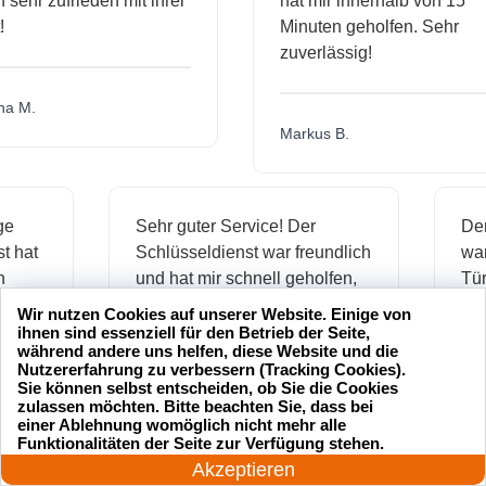
hr zufrieden mit ihrer
hat mir innerhalb von 15
Minuten geholfen. Sehr
zuverlässig!
.
Markus B.
ässige
Sehr guter Service! Der
ienst hat
Schlüsseldienst war freundlich
 mich
und hat mir schnell geholfen,
als ich meine Schlüssel
Wir nutzen Cookies auf unserer Website. Einige von
verloren hatte.
ihnen sind essenziell für den Betrieb der Seite,
während andere uns helfen, diese Website und die
Nutzererfahrung zu verbessern (Tracking Cookies).
Sie können selbst entscheiden, ob Sie die Cookies
zulassen möchten. Bitte beachten Sie, dass bei
Jonas M.
einer Ablehnung womöglich nicht mehr alle
24 Stunden am Tag
Funktionalitäten der Seite zur Verfügung stehen.
Jetzt anrufen!
Akzeptieren