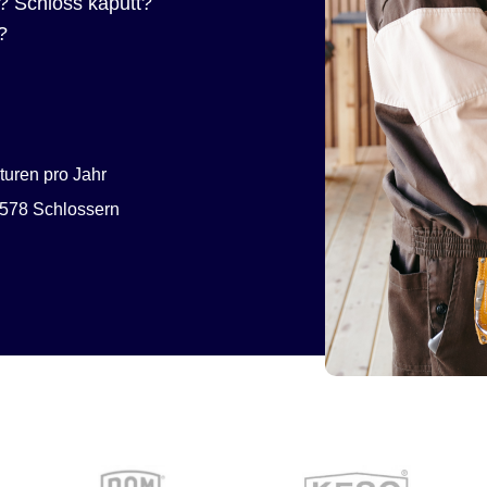
? Schloss kaputt?
?
uren pro Jahr
578 Schlossern